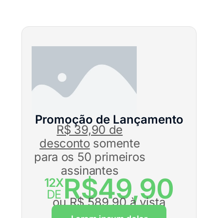
Promoção de Lançamento
R$ 39,90 de
desconto
somente
para os 50 primeiros
assinantes
R$49,90
12X
DE
ou R$ 589,90 à vista