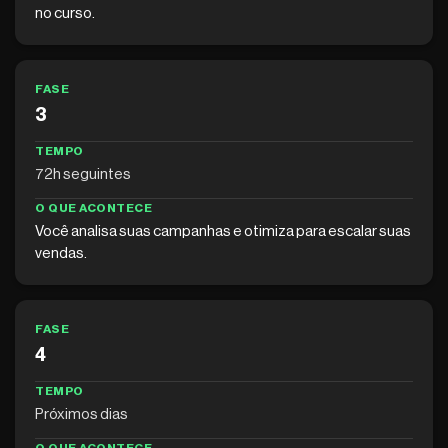
no curso.
FASE
3
TEMPO
72h seguintes
O QUE ACONTECE
Você analisa suas campanhas e otimiza para escalar suas
vendas.
FASE
4
TEMPO
Próximos dias
O QUE ACONTECE